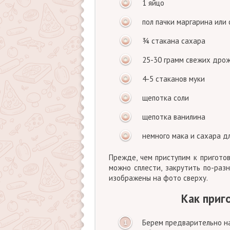
1 яйцо
пол пачки маргарина или
¾ стакана сахара
25-30 грамм свежих дро
4-5 стаканов муки
щепотка соли
щепотка ванилина
немного мака и сахара д
Прежде, чем приступим к пригот
можно сплести, закрутить по-разн
изображены на фото сверху.
Как приг
Берем предварительно на