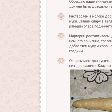
Обращаю ваше внимание н
должно быть довольно т
Растворяем в молоке дро
муки. Ставим опару в теп
раньше) опара подниметс
Маргарин растапливаем. 
немного ванилина, топле
добавляем муку и хороше
гладким.
Отщипываем два кусочка 
них две палочки. Кладем 