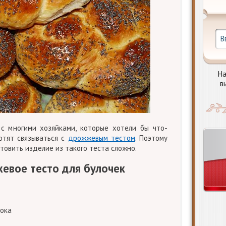
На
в
с многими хозяйками, которые хотели бы что-
хотят связываться с
дрожжевым тестом
. Поэтому
отовить изделие из такого теста сложно.
евое тесто для булочек
лока