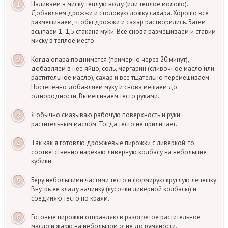
Наливаем в миску теплую воду (или теплое молоко).
Добавляем дрожжи и столовую ложку сахара. Хорошо все
размешиваем, чтобы дрожжи и сахар растворились. Затем
всыпаем 1- 1,5 стакана муки. Все снова размешиваем и ставим
миску в теплое место.
Когда опара поднимется (примерно через 20 минут),
добавляем в нее яйцо, соль, маргарин (сливочное масло или
растительное масло), сахар и все тщательно перемешиваем.
Постепенно добавляем муку и снова мешаем до
однородности. Вымешиваем тесто руками.
Я обычно смазываю рабочую поверхность и руки
растительным маслом. Тогда тесто не прилипает.
Так как я готовлю дрожжевые пирожки с ливеркой, то
соответственно нарезаю ливерную колбасу на небольшие
кубики.
Беру небольшими частями тесто и формирую круглую лепешку.
Внутрь ее кладу начинку (кусочки ливерной колбасы) и
соединяю тесто по краям.
Готовые пирожки отправляю в разогретое растительное
масло и жарю на небольшом огне до румяности.