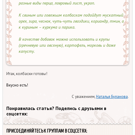
разные виды перца, лавровый лист, укроп.
К свиным или говяжьим колбаскам подойдут мускатный
орех, зира, чеснок, чуть-чуть гвоздики, кориандр, тмин, а
к куриным – куркума и парика.
В качестве добавок можно использовать и крупы
(гречневую или овсяную), картофель, морковь и даже
капусту.
Итак, колбаски готовы!
Вкусно есть!
С уважением,
Наталья Буланова
.
Понравилась статья? Поделись с друзьями в
соцсетях:
ПРИСОЕДИНЯЙТЕСЬ К ГРУППАМ В СОЦСЕТЯХ: